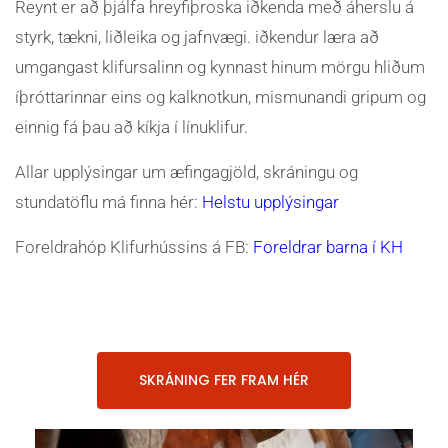
Reynt er að þjálfa hreyfiþroska iðkenda með áherslu á
styrk, tækni, liðleika og jafnvægi. iðkendur læra að
umgangast klifursalinn og kynnast hinum mörgu hliðum
íþróttarinnar eins og kalknotkun, mismunandi gripum og
einnig fá þau að kíkja í línuklifur.
Allar upplýsingar um æfingagjöld, skráningu og
stundatöflu má finna hér:
Helstu upplýsingar
Foreldrahóp Klifurhússins á FB:
Foreldrar barna í KH
SKRÁNING FER FRAM HÉR