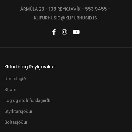
ÁRMÚLA 23 - 108 REYKJAVÍK - 553 9455 -
KLIFURHUSID@KLIFURHUSID.IS
Klifurfélag Reykjavíkur
Um félagið
Stjórn
Lög og stofnfundagerðir
Styrktarsjóður
Boltasjóður