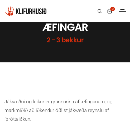
0
ÆFINGAR
2 - 3 bekkur
Jákvæðni og leikur er grunnurinn af æfingunum, og
markmiðið að iðkendur öðlist jákvæða reynslu af
íþróttaiðkun.