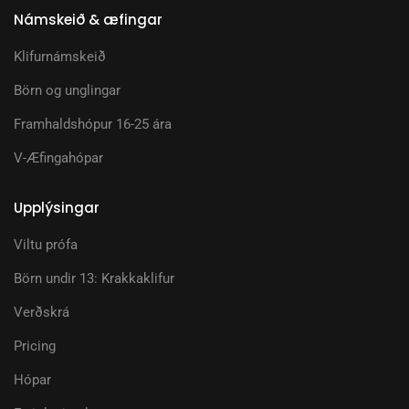
Námskeið & æfingar
Klifurnámskeið
Börn og unglingar
Framhaldshópur 16-25 ára
V-Æfingahópar
Upplýsingar
Viltu prófa
Börn undir 13: Krakkaklifur
Verðskrá
Pricing
Hópar