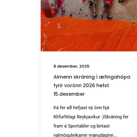
8 desember, 2025
Almenn skráning í æfingahópa
fyrir vorönn 2026 hefst
15.desember
Þá fer að hefjast ný önn hjá
Klifurfélagi Reykjavíkur :)Skráning fer
fram á Sportabler og birtast
valmöguleikarnir mánudaginn...