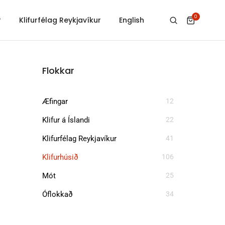
0
r
Klifurfélag Reykjavíkur
English
Flokkar
Æfingar
12
Klifur á Íslandi
22
Klifurfélag Reykjavíkur
41
Klifurhúsið
106
Mót
25
Óflokkað
34