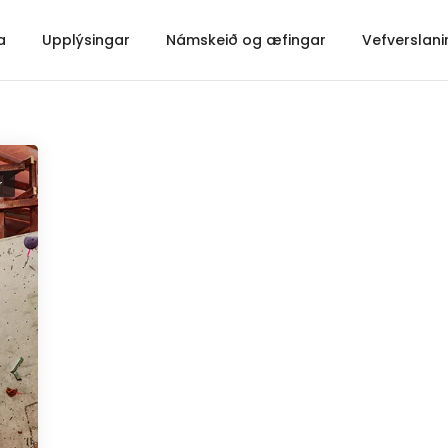
a
Upplýsingar
Námskeið og æfingar
Vefverslani
r