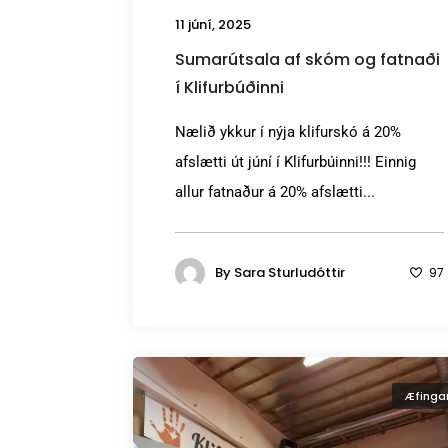
11 júní, 2025
Sumarútsala af skóm og fatnaði
í Klifurbúðinni
Nælið ykkur í nýja klifurskó á 20%
afslætti út júní í Klifurbúinni!!! Einnig
allur fatnaður á 20% afslætti...
By
Sara Sturludóttir
97
Æfinga