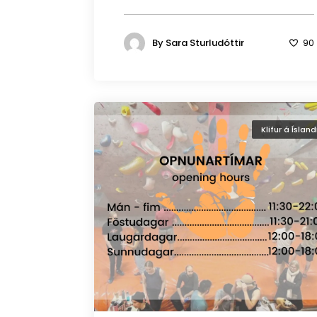
By
Sara Sturludóttir
90
Klifur á Ísland