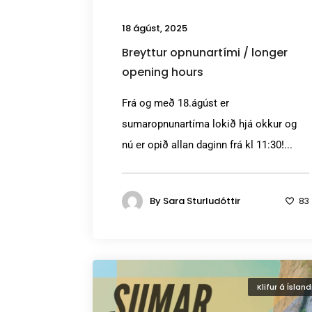
18 ágúst, 2025
Breyttur opnunartími / longer
opening hours
Frá og með 18.ágúst er
sumaropnunartíma lokið hjá okkur og
nú er opið allan daginn frá kl 11:30!...
By
Sara Sturludóttir
83
Klifur á Ísland