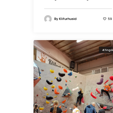
By
Klifurhusid
59
Æfinga