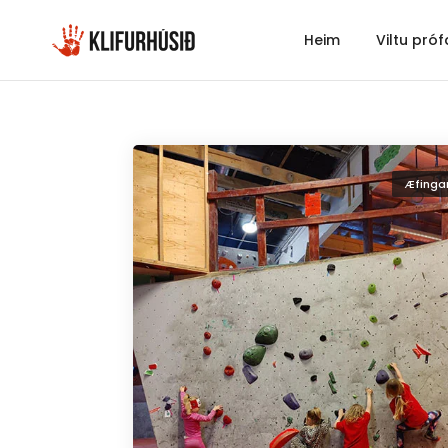
Heim
Viltu próf
Æfinga