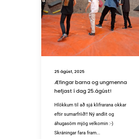
25 ágúst, 2025
Æfingar barna og ungmenna
hefjast í dag 25.ágúst!
Hlökkum til að sjá klifrarana okkar
eftir sumarfríið!! Ný andlit og
áhugasöm mjög velkomin :-)
Skráningar fara fram...