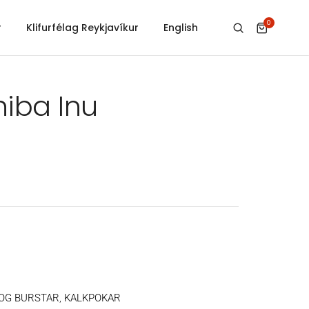
0
r
Klifurfélag Reykjavíkur
English
hiba Inu
 OG BURSTAR
,
KALKPOKAR