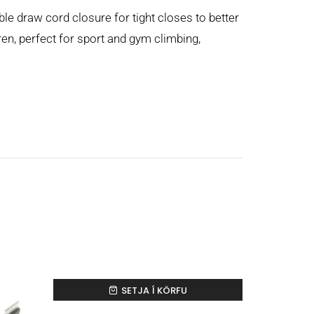
e draw cord closure for tight closes to better
dren, perfect for sport and gym climbing,
SETJA Í KÖRFU