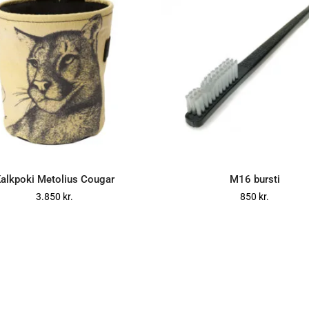
alkpoki Metolius Cougar
M16 bursti
SETJA Í KÖRFU
SETJA Í KÖRFU
3.850
kr.
850
kr.