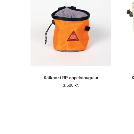
Kalkpoki RP appelsínugulur
K
SETJA Í KÖRFU
3.500
kr.