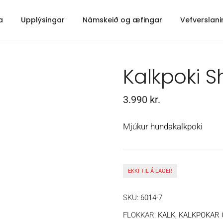
a
Upplýsingar
Námskeið og æfingar
Vefverslani
Kalkpoki S
3.990
kr.
Mjúkur hundakalkpoki
EKKI TIL Á LAGER
SKU:
6014-7
FLOKKAR:
KALK, KALKPOKAR