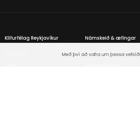
Klifurfélag Reykjavíkur
Námskeið & æfingar
Um félagið
Klifurnámskeið
Með því að vafra um þessa vefsíð
Stjórn
Börn og unglingar
Lög og stofnfundagerðir
Framhaldshópur 16-25 ára
Styrktarsjóður
V-Æfingahópar
Boltasjóður