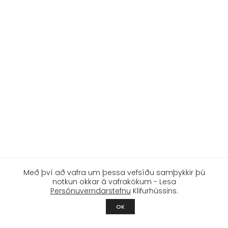
Með því að vafra um þessa vefsíðu samþykkir þú
notkun okkar á vafrakökum - Lesa
Persónuverndarstefnu
Klifurhússins.
OK