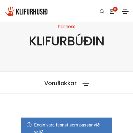
0
harness
KLIFURBÚÐIN
Vöruflokkar
Engin vara fannst sem passar við
valið