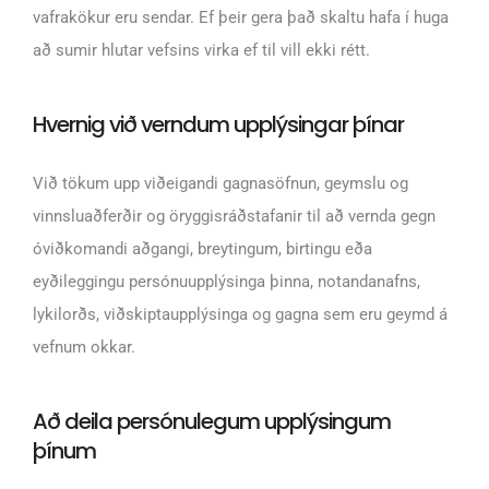
vafrakökur eru sendar. Ef þeir gera það skaltu hafa í huga
að sumir hlutar vefsins virka ef til vill ekki rétt.
Hvernig við verndum upplýsingar þínar
Við tökum upp viðeigandi gagnasöfnun, geymslu og
vinnsluaðferðir og öryggisráðstafanir til að vernda gegn
óviðkomandi aðgangi, breytingum, birtingu eða
eyðileggingu persónuupplýsinga þinna, notandanafns,
lykilorðs, viðskiptaupplýsinga og gagna sem eru geymd á
vefnum okkar.
Að deila persónulegum upplýsingum
þínum