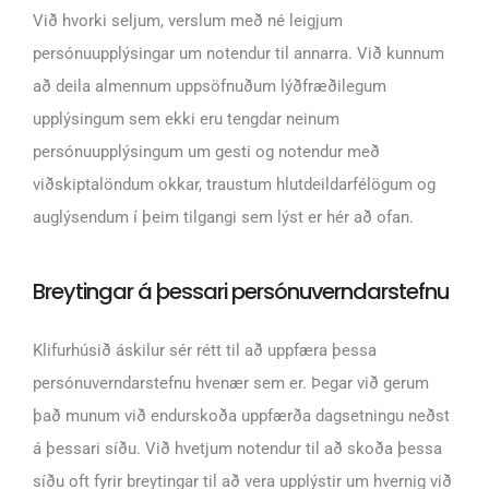
Við hvorki seljum, verslum með né leigjum
persónuupplýsingar um notendur til annarra. Við kunnum
að deila almennum uppsöfnuðum lýðfræðilegum
upplýsingum sem ekki eru tengdar neinum
persónuupplýsingum um gesti og notendur með
viðskiptalöndum okkar, traustum hlutdeildarfélögum og
auglýsendum í þeim tilgangi sem lýst er hér að ofan.
Breytingar á þessari persónuverndarstefnu
Klifurhúsið áskilur sér rétt til að uppfæra þessa
persónuverndarstefnu hvenær sem er. Þegar við gerum
það munum við endurskoða uppfærða dagsetningu neðst
á þessari síðu. Við hvetjum notendur til að skoða þessa
síðu oft fyrir breytingar til að vera upplýstir um hvernig við