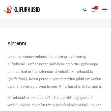
0
Persónuverndarstefna
Forsíða
Persónuverndarstefna
Almennt
Þessi persónuverndarstefna stjórnar því hvernig
Klifurhúsið. safnar, notar, viðheldur og birtir upplýsingar
sem safnað er frá notendum á vefsíðu Klifurhusid.is
(„Vefsíðan“). Þessi persónuverndarstefna gildir um vefinn
og allar vörur og þjónustu sem Klifurhusid.is býður upp á.
Klifurhúsið er skuldbundið að verja friðhelgi gesta á
vefsíðu okkar, þú hefur rétt á því að skoða vefsíðu okkar