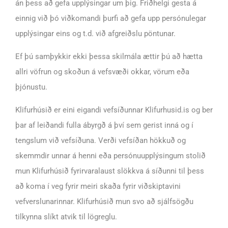
án þess að gefa upplýsingar um þig. Friðhelgi gesta á
einnig við þó viðkomandi þurfi að gefa upp persónulegar
upplýsingar eins og t.d. við afgreiðslu pöntunar.
Ef þú samþykkir ekki þessa skilmála ættir þú að hætta
allri vöfrun og skoðun á vefsvæði okkar, vörum eða
þjónustu.
Klifurhúsið er eini eigandi vefsíðunnar Klifurhusid.is og ber
þar af leiðandi fulla ábyrgð á því sem gerist inná og í
tengslum við vefsíðuna. Verði vefsíðan hökkuð og
skemmdir unnar á henni eða persónuupplýsingum stolið
mun Klifurhúsið fyrirvaralaust slökkva á síðunni til þess
að koma í veg fyrir meiri skaða fyrir viðskiptavini
vefverslunarinnar. Klifurhúsið mun svo að sjálfsögðu
tilkynna slíkt atvik til lögreglu.