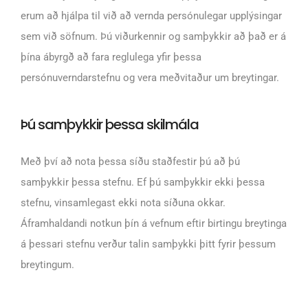
erum að hjálpa til við að vernda persónulegar upplýsingar
sem við söfnum. Þú viðurkennir og samþykkir að það er á
þína ábyrgð að fara reglulega yfir þessa
persónuverndarstefnu og vera meðvitaður um breytingar.
Þú samþykkir þessa skilmála
Með því að nota þessa síðu staðfestir þú að þú
samþykkir þessa stefnu. Ef þú samþykkir ekki þessa
stefnu, vinsamlegast ekki nota síðuna okkar.
Áframhaldandi notkun þín á vefnum eftir birtingu breytinga
á þessari stefnu verður talin samþykki þitt fyrir þessum
breytingum.