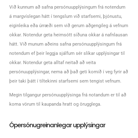
Við kunnum að safna persónuupplýsingum frá notendum
á margvíslegan hátt í tengslum við starfsemi, þjónustu,
eiginleika eða úrræði sem við gerum aðgengileg á vefnum
okkar. Notendur geta heimsótt síðuna okkar á nafnlausan
hátt. Við munum aðeins safna persónuupplýsingum frá
notendum ef þeir leggja sjálfum sér slíkar upplýsingar til
okkar. Notendur geta alltaf neitað að veita
persónuupplýsingar, nema að það geti komið í veg fyrir að
þeir taki þátt í tiltekinni starfsemi sem tengist vefnum.
Megin tilgangur persónuupplýsinga frá notandum er til að
koma vörum til kaupanda hratt og örugglega.
Ópersónugreinanlegar upplýsingar