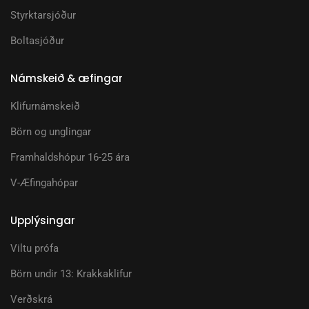
Styrktarsjóður
Boltasjóður
Námskeið & æfingar
Klifurnámskeið
Börn og unglingar
Framhaldshópur 16-25 ára
V-Æfingahópar
Upplýsingar
Viltu prófa
Börn undir 13: Krakkaklifur
Verðskrá