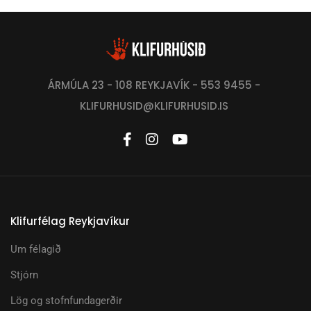
ÁRMÚLA 23 - 108 REYKJAVÍK - 553 9455 -
KLIFURHUSID@KLIFURHUSID.IS
Klifurfélag Reykjavíkur
Um félagið
Stjórn
Lög og stofnfundagerðir