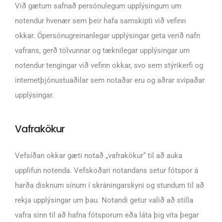
Við gætum safnað persónulegum upplýsingum um
notendur hvenær sem þeir hafa samskipti við vefinn
okkar. Ópersónugreinanlegar upplýsingar geta verið nafn
vafrans, gerð tölvunnar og tæknilegar upplýsingar um
notendur tengingar við vefinn okkar, svo sem stýrikerfi og
internetþjónustuaðilar sem notaðar eru og aðrar svipaðar
upplýsingar.
Vafrakökur
Vefsíðan okkar gæti notað „vafrakökur“ til að auka
upplifun notenda. Vefskoðari notandans setur fótspor á
harða disknum sínum í skráningarskyni og stundum til að
rekja upplýsingar um þau. Notandi getur valið að stilla
vafra sinn til að hafna fótsporum eða láta þig vita þegar