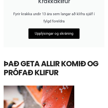
Krakkaklifur
Fyrir krakka undir 13 ára sem langar að klifra sjálf í
fylgd foreldra
Upplýsingar og skráning
ÞAÐ GETA ALLIR KOMIÐ OG
PRÓFAÐ KLIFUR