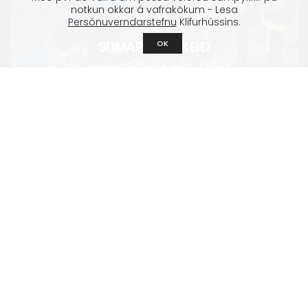
notkun okkar á vafrakökum - Lesa
Persónuverndarstefnu
Klifurhússins.
SUMARNÁMSKEIÐ
OK
FYRIR KRAKKA FRÁ 6 TIL 12 ÁRA
KLIFURBÚÐIN
VINSÆLAR VÖRUR