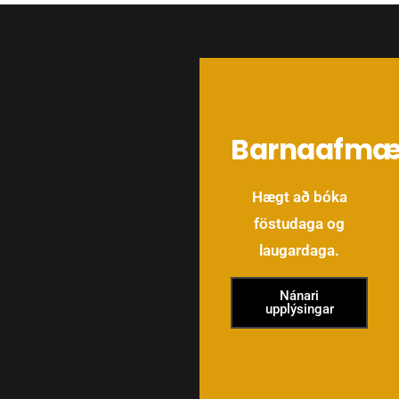
Barnaafmæl
Hægt að bóka
föstudaga og
laugardaga.
Nánari
upplýsingar