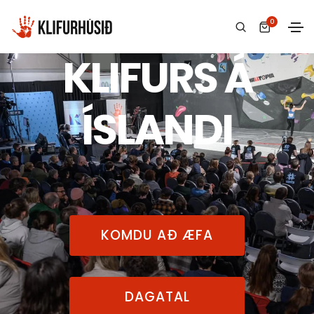
HEIMILI
0
KLIFURS Á
ÍSLANDI
KOMDU AÐ ÆFA
DAGATAL