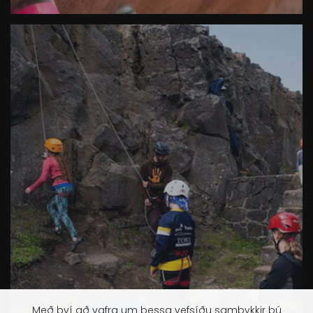
Með því að vafra um þessa vefsíðu samþykkir þú