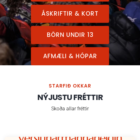
ÁSKRIFTIR & KORT
BÖRN UNDIR 13
AFMÆLI & HÓPAR
STARFIÐ OKKAR
NÝJUSTU FRÉTTIR
Skoða allar fréttir