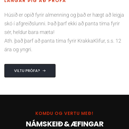
LANGAR ÞIG AÐ PRÓFA
Húsið er opið fyrir almenning og það er hægt að leigja
skó í afgreiðslunni. Það þarf ekki að panta tíma fyrir
sér, heldur bara mæta!
Ath. það þarf að panta tíma fyrir KrakkaKlifur, s.s. 12
ára og yngri.
VILTU PRÓFA?
KOMDU OG VERTU MEÐ!
NÁMSKEIÐ & ÆFINGAR