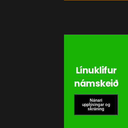
Línuklifur
námskeið
Nánari
upplýsingar og
skráning