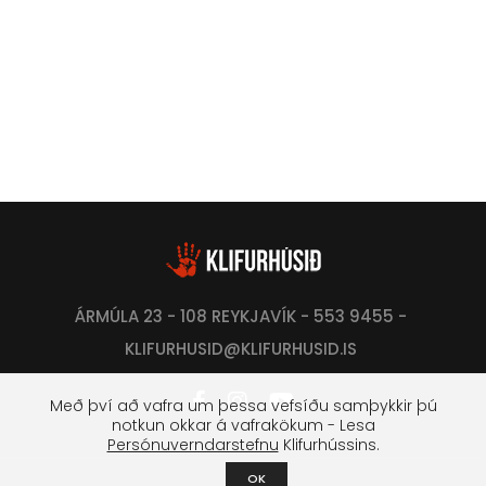
ÁRMÚLA 23 - 108 REYKJAVÍK - 553 9455 -
KLIFURHUSID@KLIFURHUSID.IS
Með því að vafra um þessa vefsíðu samþykkir þú
notkun okkar á vafrakökum - Lesa
Persónuverndarstefnu
Klifurhússins.
OK