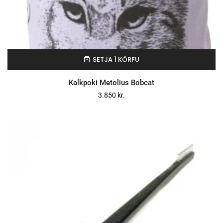
SETJA Í KÖRFU
Kalkpoki Metolius Bobcat
3.850
kr.