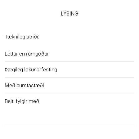
LÝSING
Tæknileg atriði:
Léttur en rúmgóður
Þægileg lokunarfesting
Með burstastæði
Belti fylgir með