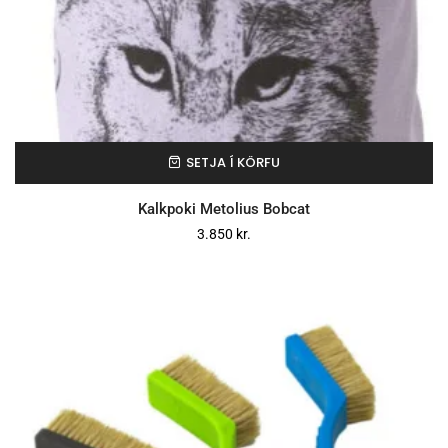
SETJA Í KÖRFU
Kalkpoki Metolius Bobcat
3.850
kr.