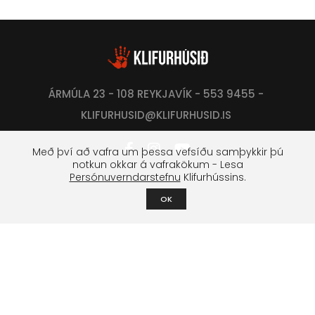
ÁRMÚLA 23 - 108 REYKJAVÍK - 553 9455 -
KLIFURHUSID@KLIFURHUSID.IS
Með því að vafra um þessa vefsíðu samþykkir þú
notkun okkar á vafrakökum - Lesa
Persónuverndarstefnu
Klifurhússins.
OK
Klifurfélag Reykjavíkur
Um félagið
Stjórn
Lög og stofnfundagerðir