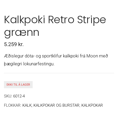
Kalkpoki Retro Stripe
grænn
5.259
kr.
Æðislegur dóta- og sportklifur kalkpoki frá Moon með
þægilegri lokunarfestingu.
EKKI TIL Á LAGER
SKU:
6012-4
FLOKKAR:
KALK, KALKPOKAR OG BURSTAR
,
KALKPOKAR