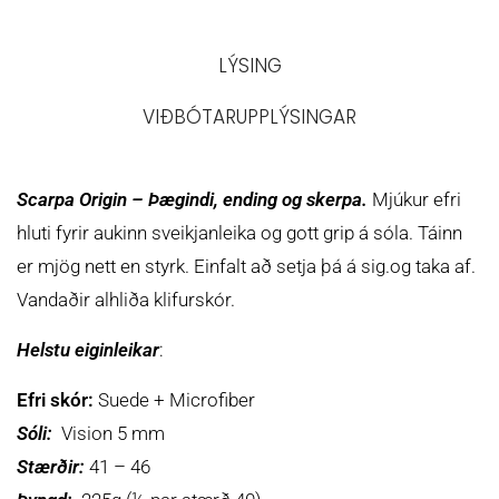
LÝSING
VIÐBÓTARUPPLÝSINGAR
Scarpa Origin – Þægindi, ending og skerpa.
Mjúkur efri
hluti fyrir aukinn sveikjanleika og gott grip á sóla. Táinn
er mjög nett en styrk. Einfalt að setja þá á sig.og taka af.
Vandaðir alhliða klifurskór.
Helstu eiginleikar
:
Efri skór:
Suede + Microfiber
Sóli:
Vision 5 mm
Stærðir:
41 – 46