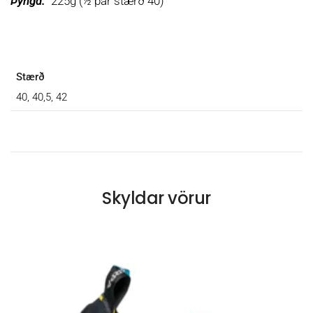
Þyngd:
225g (½ par stærð 40)
Stærð
40, 40,5, 42
Skyldar vörur