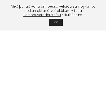
Með því að vafra um þessa vefsíðu samþykkir þú
notkun okkar á vafrakökum - Lesa
Persónuverndarstefnu
Klifurhússins.
OK
Klifurfélag Reykjavíkur
Um félagið
Stjórn
Lög og stofnfundagerðir
Styrktarsjóður
Boltasjóður
Námskeið & æfingar
Klifurnámskeið