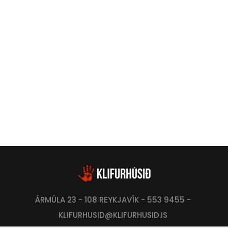
ÁRMÚLA 23 - 108 REYKJAVÍK - 553 9455 -
KLIFURHUSID@KLIFURHUSID.IS