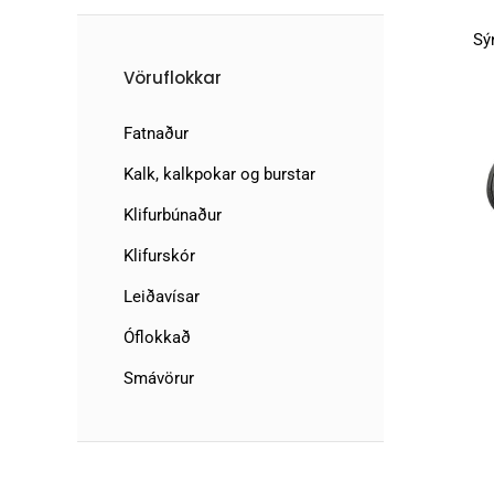
Sý
Vöruflokkar
Fatnaður
Kalk, kalkpokar og burstar
Klifurbúnaður
Klifurskór
Leiðavísar
Óflokkað
Smávörur