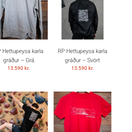
VELDU KOSTI
VELDU KOSTI
 Hettupeysa karla
RP Hettupeysa karla
gráður – Grá
gráður – Svört
13.590
kr.
13.590
kr.