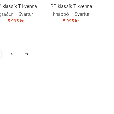
VELDU KOSTI
VELDU KOSTI
 klassík T kvenna
RP klassík T kvenna
gráður – Svartur
hnappó – Svartur
5.995
kr.
5.995
kr.
4