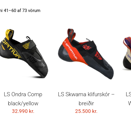
ni 41–60 af 73 vörum
VELDU KOSTI
VELDU KOSTI
LS Ondra Comp
LS Skwama klifurskór –
L
black/yellow
breiðir
W
32.990
kr.
25.500
kr.