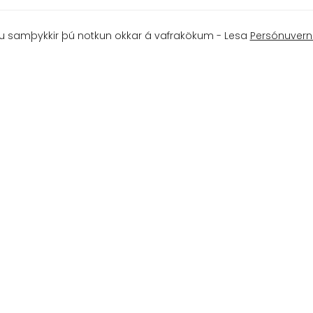
u samþykkir þú notkun okkar á vafrakökum - Lesa
Persónuvern
 REYKJAVÍK - 553 9455 - KLIFURHUSID@KLIFURHUSID.IS
Upplýsingar
Opnunart
Man. - Fim.
Viltu prófa
Fös.
Börn undir 13:
Lau. - Sun.
Krakkaklifur