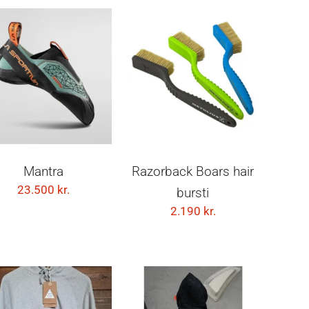
VELDU KOSTI
VELDU KOSTI
Mantra
Razorback Boars hair
23.500
kr.
bursti
2.190
kr.