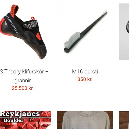
VELDU KOSTI
SETJA Í KÖRFU
S Theory klifurskór –
M16 bursti
850
kr.
grannir
25.500
kr.