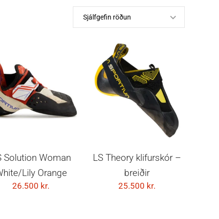
VELDU KOSTI
VELDU KOSTI
S Solution Woman
LS Theory klifurskór –
hite/Lily Orange
breiðir
26.500
kr.
25.500
kr.