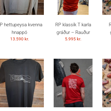
VELDU KOSTI
VELDU KOSTI
P hettupeysa kvenna
RP klassík T karla
R
hnappó
gráður – Rauður
13.590
kr.
5.995
kr.