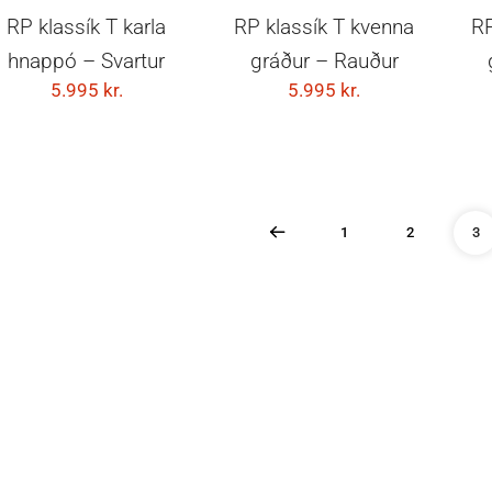
VELDU KOSTI
VELDU KOSTI
RP klassík T karla
RP klassík T kvenna
RP
hnappó – Svartur
gráður – Rauður
5.995
kr.
5.995
kr.
1
2
3