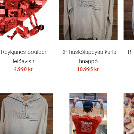
SETJA Í KÖRFU
VELDU KOSTI
Reykjanes boulder
RP háskólapeysa karla
RP
leiðavísir
hnappó
4.990
kr.
10.995
kr.