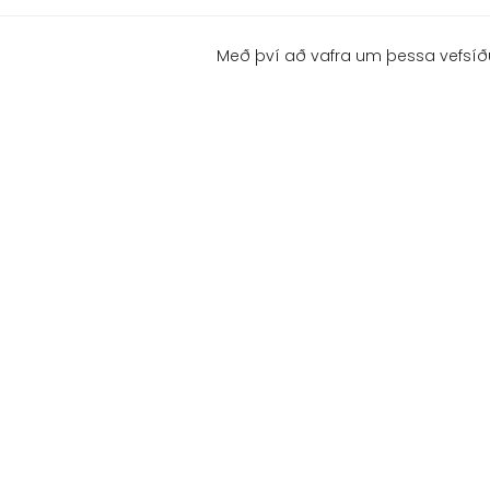
Með því að vafra um þessa vefsíð
ÁRMÚLA 23 - 108
Klifurfélag Reykjavíkur
Námskeið & æfingar
Um félagið
Klifurnámskeið
Stjórn
Börn og unglingar