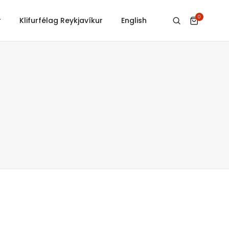
0
r
Klifurfélag Reykjavíkur
English