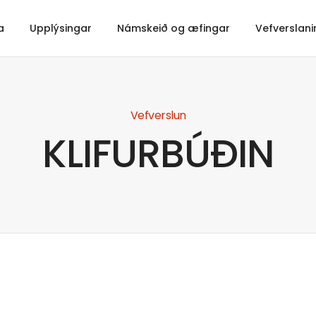
a
Upplýsingar
Námskeið og æfingar
Vefverslani
Vefverslun
KLIFURBÚÐIN