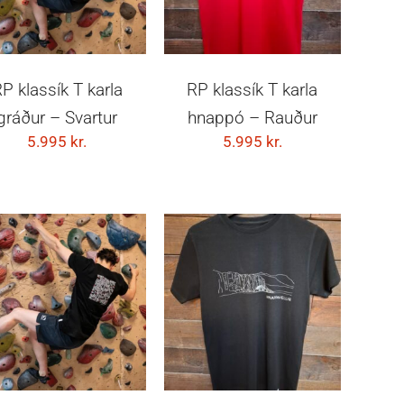
VELDU KOSTI
VELDU KOSTI
P klassík T karla
RP klassík T karla
gráður – Svartur
hnappó – Rauður
5.995
kr.
5.995
kr.