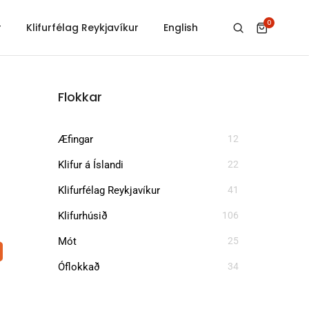
0
r
Klifurfélag Reykjavíkur
English
Flokkar
Æfingar
12
Klifur á Íslandi
22
Klifurfélag Reykjavíkur
41
Klifurhúsið
106
Mót
25
Óflokkað
34