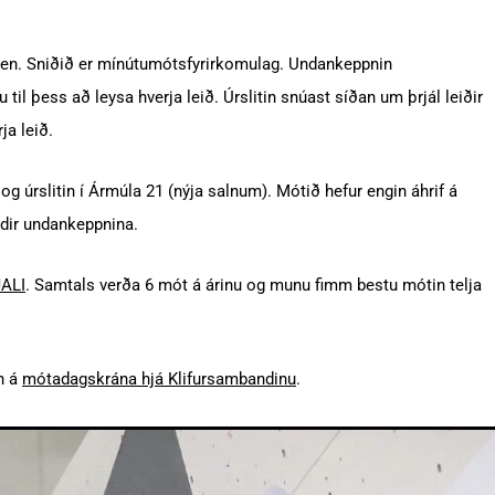
ken. Sniðið er mínútumótsfyrirkomulag. Undankeppnin
til þess að leysa hverja leið. Úrslitin snúast síðan um þrjál leiðir
ja leið.
g úrslitin í Ármúla 21 (nýja salnum). Mótið hefur engin áhrif á
ndir undankeppnina.
ALI
. Samtals verða 6 mót á árinu og munu fimm bestu mótin telja
n á
mótadagskrána hjá Klifursambandinu
.