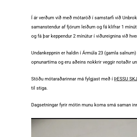
Í ár verðum við með mótaröð í samstarfi við Unbro
samanstendur af fjórum leiðum og fá klifrar 1 mínútu 
og fá þar keppendur 2 mínútur í viðureignina við hver
Undankeppnin er haldin í Ármúla 23 (gamla salnum) o
opnunartíma og eru aðeins nokkrir veggir notaðir u
Stöðu mótaraðarinnar má fylgjast með í
ÞESSU SKJ
til stiga.
Dagsetningar fyrir mótin munu koma smá saman in