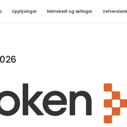
a
Upplýsingar
Námskeið og æfingar
Vefverslani
2026