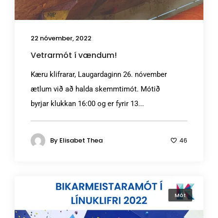
22 nóvember, 2022
Vetrarmót í vændum!
Kæru klifrarar, Laugardaginn 26. nóvember
ætlum við að halda skemmtimót. Mótið
byrjar klukkan 16:00 og er fyrir 13...
By
Elisabet Thea
46
Mót