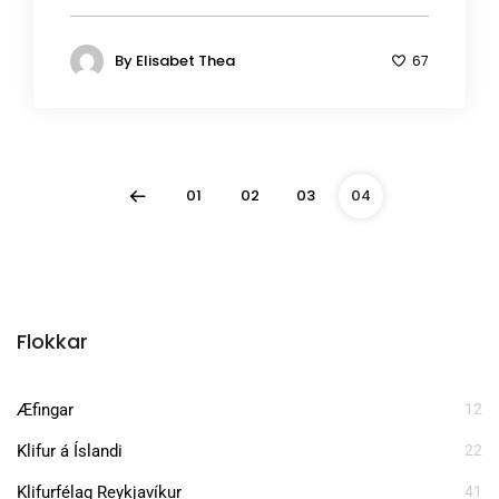
By
Elisabet Thea
67
01
02
03
04
Flokkar
Æfingar
12
Klifur á Íslandi
22
Klifurfélag Reykjavíkur
41