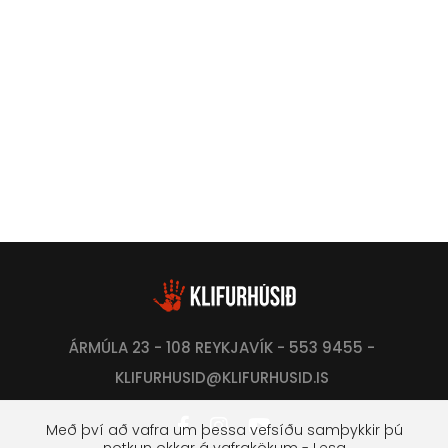
ÁRMÚLA 23 - 108 REYKJAVÍK - 553 9455 -
KLIFURHUSID@KLIFURHUSID.IS
Með því að vafra um þessa vefsíðu samþykkir þú
notkun okkar á vafrakökum - Lesa