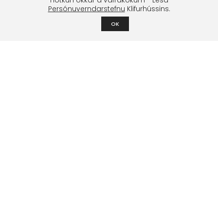
Persónuverndarstefnu
Klifurhússins.
OK
Klifurfélag Reykjavíkur
Um félagið
Stjórn
Lög og stofnfundagerðir
Styrktarsjóður
Boltasjóður
Námskeið & æfingar
Klifurnámskeið
Börn og unglingar