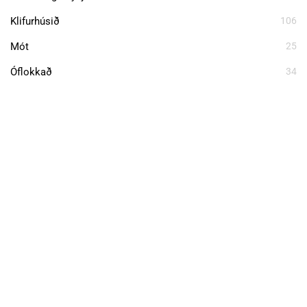
Klifurhúsið
106
Mót
25
Óflokkað
34