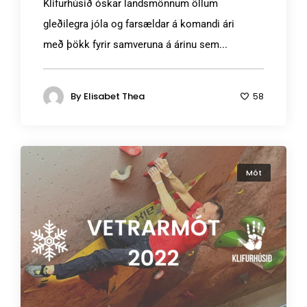
Klifurhúsið óskar landsmönnum öllum
gleðilegra jóla og farsældar á komandi ári
með þökk fyrir samveruna á árinu sem...
By
Elisabet Thea
58
Mót