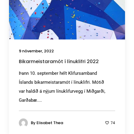
9 nóvember, 2022
Bikarmeistaramót í línuklifri 2022
Þann 10. september hélt Klifursamband
Íslands bikarmeistaramót í línuklifri. Mótið
var haldið á nýjum línuklifurvegg í Miðgarði,
Garðabæ....
By
Elisabet Thea
74