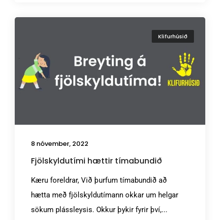
Klifurhúsið
8 nóvember, 2022
Fjölskyldutími hættir tímabundið
Kæru foreldrar, Við þurfum tímabundið að
hætta með fjölskyldutímann okkar um helgar
sökum plássleysis. Okkur þykir fyrir því,...