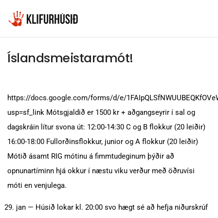
26 janúar, 2020
Klifurhúsið
Íslandsmeistaramót!
https://docs.google.com/forms/d/e/1FAIpQLSfNWUUBEQKfO
usp=sf_link Mótsgjaldið er 1500 kr + aðgangseyrir í sal og
dagskráin lítur svona út: 12:00-14:30 C og B flokkur (20 leiðir)
16:00-18:00 Fullorðinsflokkur, junior og A flokkur (20 leiðir)
Mótið ásamt RIG mótinu á fimmtudeginum þýðir að
opnunartíminn hjá okkur í næstu viku verður með öðruvísi
móti en venjulega.
jan — Húsið lokar kl. 20:00 svo hægt sé að hefja niðurskrúf