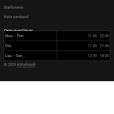
Starfsmenn
Hafa samband
Opnunartímar
Man. - Fim.
11:30 - 22:00
Fös.
11:30 - 21:00
Lau. - Sun.
12:00 - 18:00
© 2025
Klifurhúsið