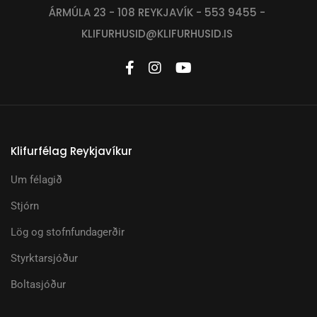
ÁRMÚLA 23 - 108 REYKJAVÍK - 553 9455 -
KLIFURHUSID@KLIFURHUSID.IS
Klifurfélag Reykjavíkur
Um félagið
Stjórn
Lög og stofnfundagerðir
Styrktarsjóður
Boltasjóður