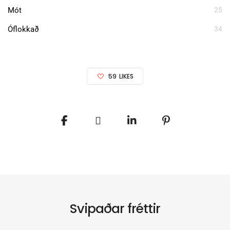
Mót
25
Óflokkað
34
59
LIKES
Svipaðar fréttir