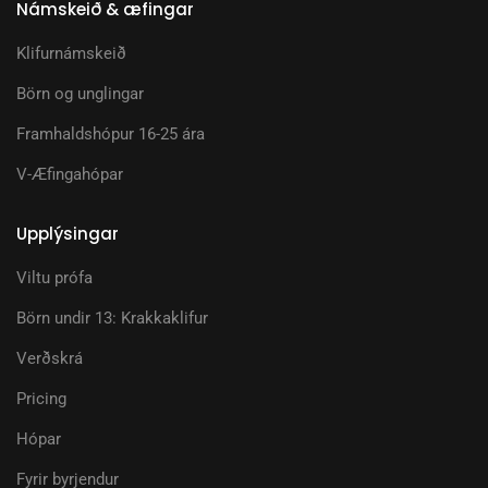
Námskeið & æfingar
Klifurnámskeið
Börn og unglingar
Framhaldshópur 16-25 ára
V-Æfingahópar
Upplýsingar
Viltu prófa
Börn undir 13: Krakkaklifur
Verðskrá
Pricing
Hópar
Fyrir byrjendur