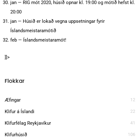
jan — RIG mót 2020, húsið opnar kl. 19:00 og mótið hefst kl.
20:00
jan — Húsið er lokað vegna uppsetningar fyrir
Íslandsmeistaramótið
feb — Íslandsmeistaramót!
]]>
Flokkar
Æfingar
12
Klifur á Íslandi
22
Klifurfélag Reykjavíkur
41
Klifurhúsið
106