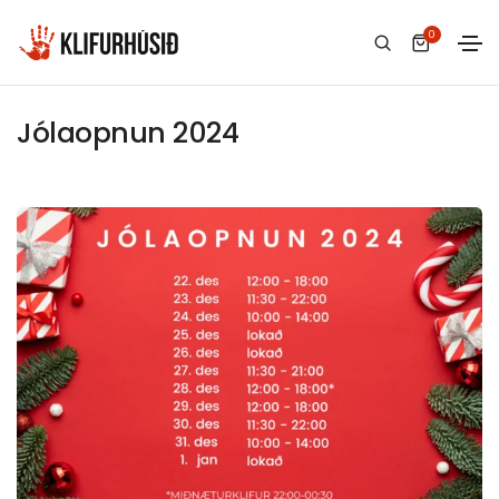
0
16 desember, 2024
Klifurhúsið
Jólaopnun 2024