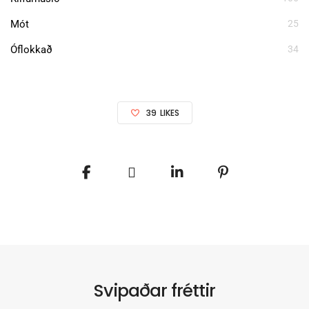
Mót
25
Óflokkað
34
39
LIKES
Svipaðar fréttir