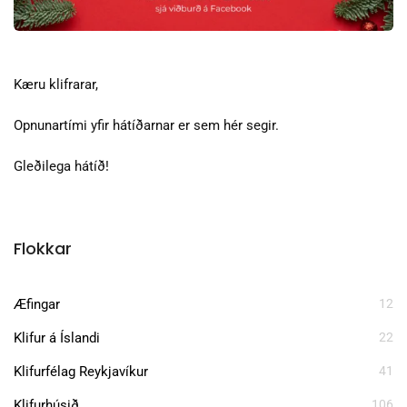
Kæru klifrarar,
Opnunartími yfir hátíðarnar er sem hér segir.
Gleðilega hátíð!
Flokkar
Æfingar
12
Klifur á Íslandi
22
Klifurfélag Reykjavíkur
41
Klifurhúsið
106