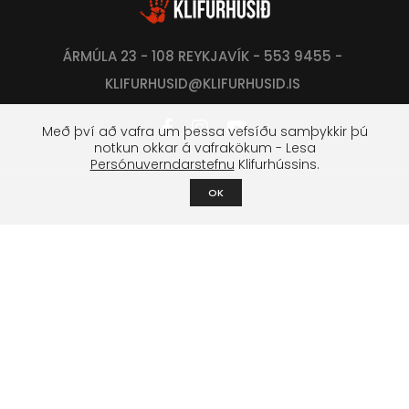
ÁRMÚLA 23 - 108 REYKJAVÍK - 553 9455 -
KLIFURHUSID@KLIFURHUSID.IS
Með því að vafra um þessa vefsíðu samþykkir þú
notkun okkar á vafrakökum - Lesa
Persónuverndarstefnu
Klifurhússins.
OK
Klifurfélag Reykjavíkur
Um félagið
Stjórn
Lög og stofnfundagerðir
Styrktarsjóður
Boltasjóður