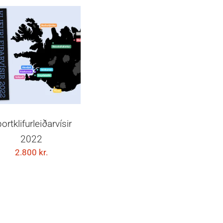
SETJA Í KÖRFU
ortklifurleiðarvísir
2022
2.800
kr.