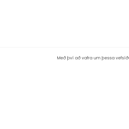
Með því að vafra um þessa vefsíð
ÁRMÚLA 23 - 108