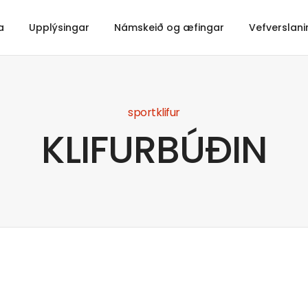
a
Upplýsingar
Námskeið og æfingar
Vefverslani
sportklifur
KLIFURBÚÐIN