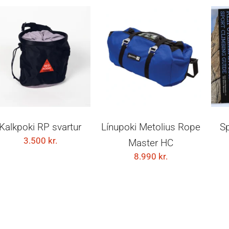
SETJA Í KÖRFU
SETJA Í KÖRFU
Kalkpoki RP svartur
Línupoki Metolius Rope
Sp
3.500
kr.
Master HC
8.990
kr.