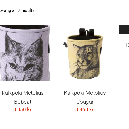
owing all 7 results
K
SETJA Í KÖRFU
SETJA Í KÖRFU
Kalkpoki Metolius
Kalkpoki Metolius
Bobcat
Cougar
3.850
kr.
3.850
kr.