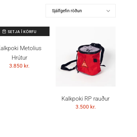
SETJA Í KÖRFU
alkpoki Metolius
Hrútur
3.850
kr.
SETJA Í KÖRFU
Kalkpoki RP rauður
3.500
kr.