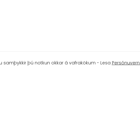
u samþykkir þú notkun okkar á vafrakökum - Lesa
Persónuvern
 REYKJAVÍK - 553 9455 - KLIFURHUSID@KLIFURHUSID.IS