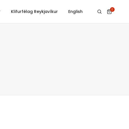
0
r
Klifurfélag Reykjavíkur
English