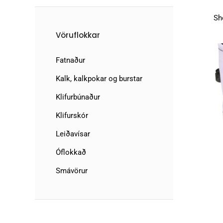
Sh
Vöruflokkar
Fatnaður
Kalk, kalkpokar og burstar
Klifurbúnaður
Klifurskór
Leiðavísar
Óflokkað
Smávörur