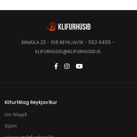
ÁRMÚLA 23 - 108 REYKJAVÍK - 553 9455 -
KLIFURHUSID@KLIFURHUSID.IS
Klifurfélag Reykjavíkur
Um félagið
Stjórn