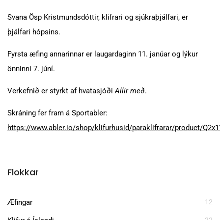
Svana Ösp Kristmundsdóttir, klifrari og sjúkraþjálfari, er
þjálfari hópsins.
Fyrsta æfing annarinnar er laugardaginn 11. janúar og lýkur
önninni 7. júní.
Verkefnið er styrkt af hvatasjóði
Allir með
.
Skráning fer fram á Sportabler:
https://www.abler.io/shop/klifurhusid/paraklifrarar/product/
Flokkar
Æfingar
12