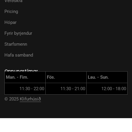
Verðskrá
Pricing
Hópar
Fyrir byrjendur
Starfsmenn
Hafa samband
Opnunartímar
Man. - Fim.
Fös.
Lau. - Sun.
11:30 - 22:00
11:30 - 21:00
12:00 - 18:00
© 2025
Klifurhúsið