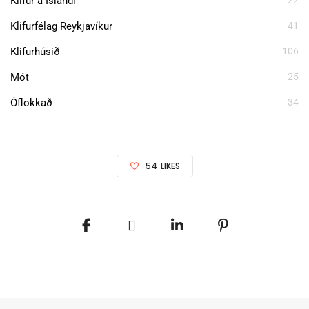
Klifur á Íslandi
22
Klifurfélag Reykjavíkur
41
Klifurhúsið
106
Mót
25
Óflokkað
34
54
LIKES