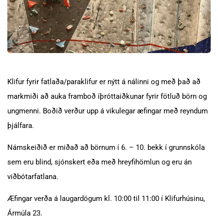
Klifur fyrir fatlaða/paraklifur er nýtt á nálinni og með það að
markmiði að auka framboð íþróttaiðkunar fyrir fötluð börn og
ungmenni. Boðið verður upp á vikulegar æfingar með reyndum
þjálfara.
Námskeiðið er miðað að börnum í 6. – 10. bekk í grunnskóla
sem eru blind, sjónskert eða með hreyfihömlun og eru án
viðbótarfatlana.
Æfingar verða á laugardögum kl. 10:00 til 11:00 í Klifurhúsinu,
Ármúla 23.