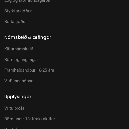
Lög og stofnfundagerðir
Styrktarsjóður
Boltasjóður
Námskeið & æfingar
Klifurnámskeið
Börn og unglingar
Framhaldshópur 16-25 ára
V-Æfingahópar
Upplýsingar
Viltu prófa
Börn undir 13: Krakkaklifur