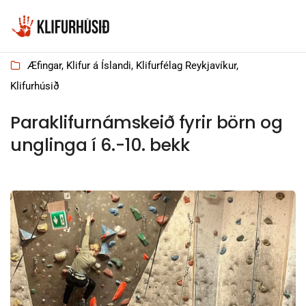
7 janúar, 2025
Æfingar
,
Klifur á Íslandi
,
Klifurfélag Reykjavíkur
,
Klifurhúsið
Paraklifurnámskeið fyrir börn og
unglinga í 6.-10. bekk