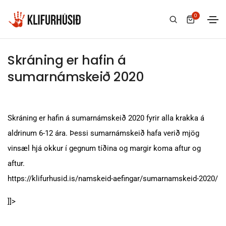
0
27 mars, 2020
Klifurhúsið
Skráning er hafin á
sumarnámskeið 2020
Skráning er hafin á sumarnámskeið 2020 fyrir alla krakka á
aldrinum 6-12 ára. Þessi sumarnámskeið hafa verið mjög
vinsæl hjá okkur í gegnum tíðina og margir koma aftur og
aftur.
https://klifurhusid.is/namskeid-aefingar/sumarnamskeid-2020/
]]>