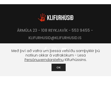
ÁRMÚLA 23 - 108 REYKJAVÍK - 553 9455 -
KLIFURHUSID@KLIFURHUSID.IS
Með því að vafra um þessa vefsíðu samþykkir þú
notkun okkar á vafrakökum - Lesa
Persónuverndarstefnu
Klifurhússins.
OK
Klifurfélag Reykjavíkur
Um félagið
Stjórn
Lög og stofnfundagerðir