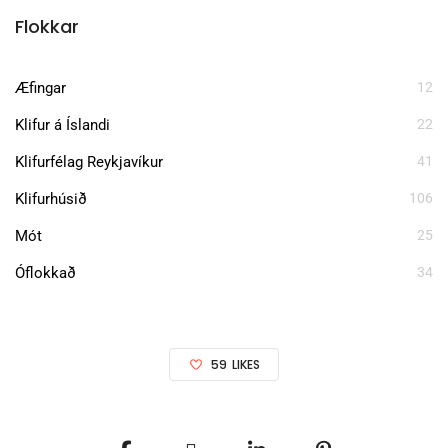
Flokkar
Æfingar
12
Klifur á Íslandi
22
Klifurfélag Reykjavíkur
41
Klifurhúsið
106
Mót
25
Óflokkað
34
59
LIKES