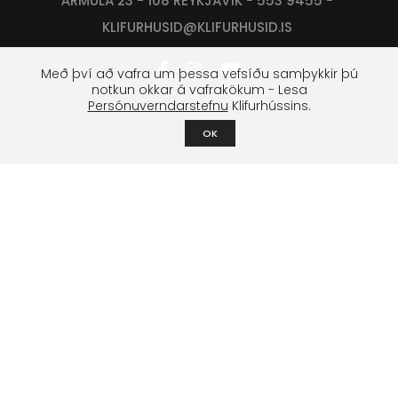
ÁRMÚLA 23 - 108 REYKJAVÍK - 553 9455 -
KLIFURHUSID@KLIFURHUSID.IS
Með því að vafra um þessa vefsíðu samþykkir þú
notkun okkar á vafrakökum - Lesa
Persónuverndarstefnu
Klifurhússins.
OK
Klifurfélag Reykjavíkur
Um félagið
Stjórn
Lög og stofnfundagerðir
Styrktarsjóður
Boltasjóður
Námskeið & æfingar