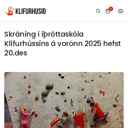
0
20 desember, 2024
Óflokkað
Skráning í íþróttaskóla
Klifurhússins á vorönn 2025 hefst
20.des