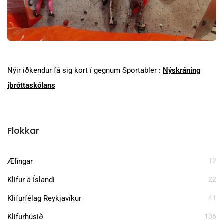
Nýir iðkendur fá sig kort í gegnum Sportabler :
Nýskráning
íþróttaskólans
Flokkar
Æfingar
12
Klifur á Íslandi
22
Klifurfélag Reykjavíkur
41
Klifurhúsið
106