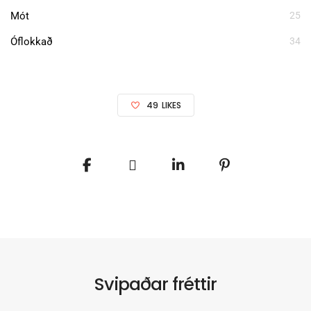
Mót
25
Óflokkað
34
49
LIKES
Svipaðar fréttir