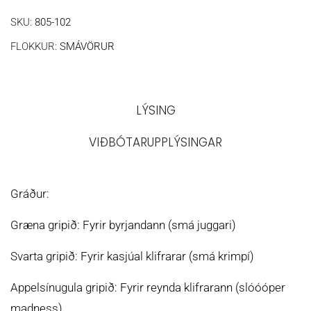
SKU:
805-102
FLOKKUR:
SMÁVÖRUR
LÝSING
VIÐBÓTARUPPLÝSINGAR
Gráður:
Græna gripið: Fyrir byrjandann (smá juggari)
Svarta gripið: Fyrir kasjúal klifrarar (smá krimpí)
Appelsínugula gripið: Fyrir reynda klifrarann (slóóóper
madness)