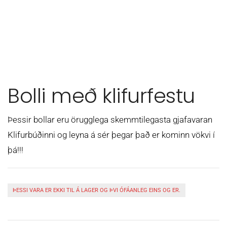
Bolli með klifurfestu
Þessir bollar eru örugglega skemmtilegasta gjafavaran
Klifurbúðinni og leyna á sér þegar það er kominn vökvi í
þá!!!
ÞESSI VARA ER EKKI TIL Á LAGER OG ÞVI ÓFÁANLEG EINS OG ER.