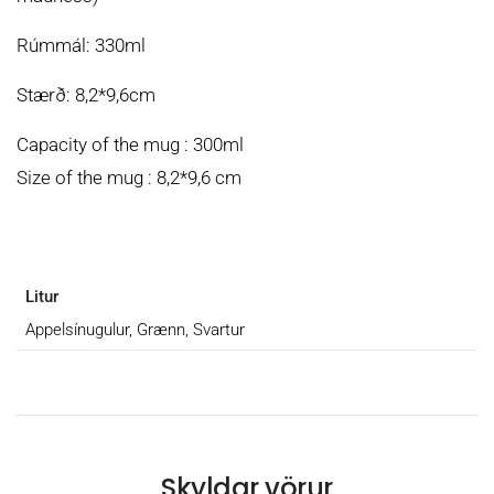
Rúmmál: 330ml
Stærð: 8,2*9,6cm
Capacity of the mug : 300ml
Size of the mug : 8,2*9,6 cm
Litur
Appelsínugulur, Grænn, Svartur
Skyldar vörur