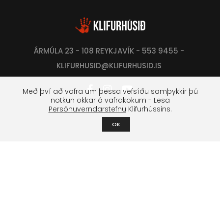
ÁRMÚLA 23 - 108 REYKJAVÍK - 553 9455 -
KLIFURHUSID@KLIFURHUSID.IS
Með því að vafra um þessa vefsíðu samþykkir þú
notkun okkar á vafrakökum - Lesa
Persónuverndarstefnu
Klifurhússins.
OK
Klifurfélag Reykjavíkur
Um félagið
Stjórn
Lög og stofnfundagerðir