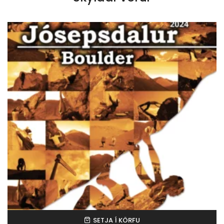
SETJA Í KÖRFU