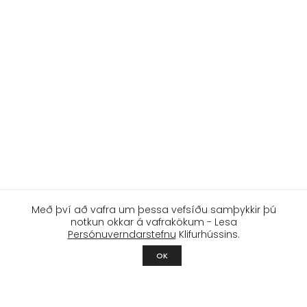
Með því að vafra um þessa vefsíðu samþykkir þú
notkun okkar á vafrakökum - Lesa
Persónuverndarstefnu
Klifurhússins.
OK