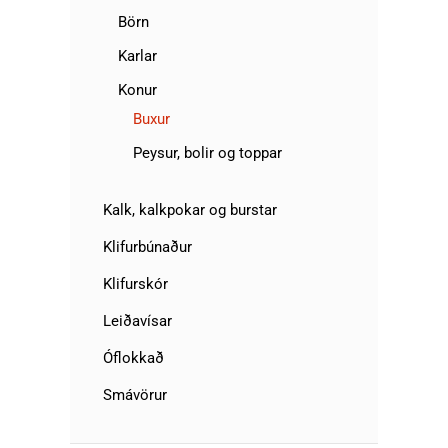
Börn
Karlar
Konur
Buxur
Peysur, bolir og toppar
Kalk, kalkpokar og burstar
Klifurbúnaður
Klifurskór
Leiðavísar
Óflokkað
Smávörur