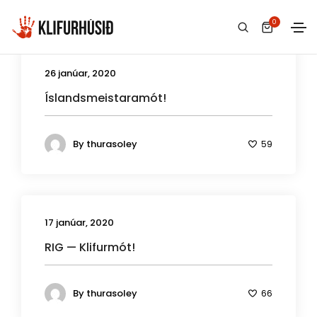
0
26 janúar, 2020
Íslandsmeistaramót!
By
thurasoley
59
17 janúar, 2020
RIG — Klifurmót!
By
thurasoley
66