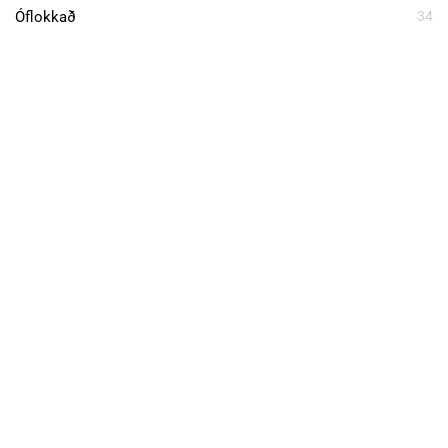
Óflokkað
34