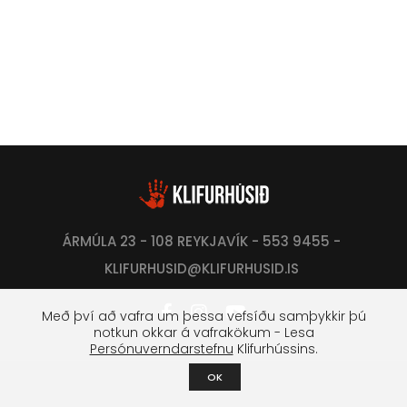
ÁRMÚLA 23 - 108 REYKJAVÍK - 553 9455 -
KLIFURHUSID@KLIFURHUSID.IS
Með því að vafra um þessa vefsíðu samþykkir þú
notkun okkar á vafrakökum - Lesa
Persónuverndarstefnu
Klifurhússins.
OK