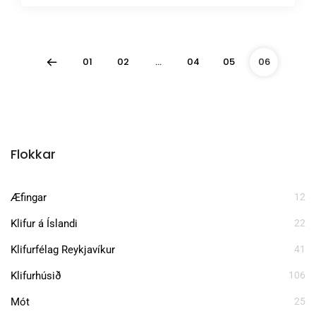
01
02
…
04
05
06
Flokkar
Æfingar
12
Klifur á Íslandi
22
Klifurfélag Reykjavíkur
41
Klifurhúsið
106
Mót
25