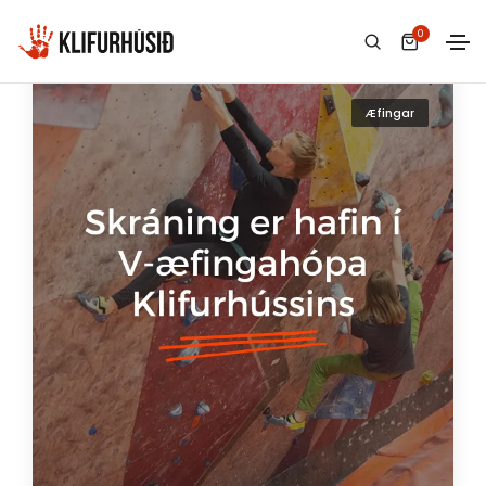
0
Æfingar