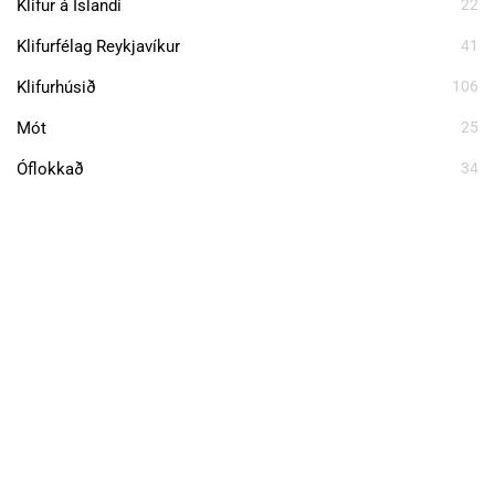
Klifur á Íslandi
22
Klifurfélag Reykjavíkur
41
Klifurhúsið
106
Mót
25
Óflokkað
34