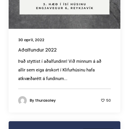
30 apríl, 2022
Aðalfundur 2022
Það styttist í aðalfundinn! Við minnum á að
allir sem eiga árskort í Klifurhúsinu hafa
atkvæðarétt á fundinum...
By
thurasoley
50