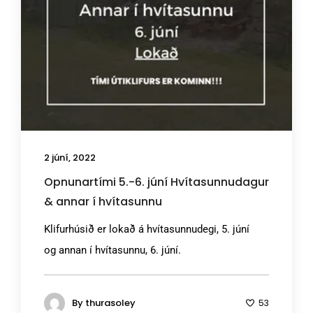
2 júní, 2022
Opnunartími 5.-6. júní Hvítasunnudagur
& annar í hvítasunnu
Klifurhúsið er lokað á hvítasunnudegi, 5. júní
og annan í hvítasunnu, 6. júní.
By
thurasoley
53