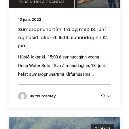
10 júní, 2022
Sumaropnunartími frá og með 13. júní
og húsið lokar kl. 15:00 sunnudaginn 12.
júní
Húsið lokar kl. 15:00 á sunnudaginn vegna
Deep Water Solo!! Svo á mánudaginn, 13. júní,
hefst sumaropnunartími Klifurhússins...
By
thurasoley
57
Óflokkað