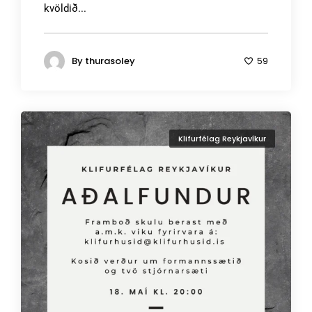
kvöldið...
By
thurasoley
59
Klifurfélag Reykjavíkur