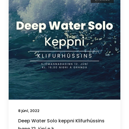
8 júní, 2022
Deep Water Solo keppni Klifurhússins
þann 12. júní n.k.