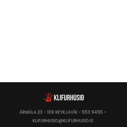
ÁRMÚLA 23 - 108 REYKJAVÍK - 553 9455 -
KLIFURHUSID@KLIFURHUSID.IS