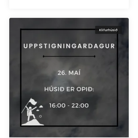
Klifurhúsið