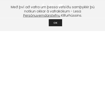
Með því að vafra um þessa vefsíðu samþykkir þú
notkun okkar á vafrakökum - Lesa
Persónuverndarstefnu
Klifurhússins.
OK
Klifurfélag Reykjavíkur
Um félagið
Stjórn
Lög og stofnfundagerðir
Styrktarsjóður
Boltasjóður
Námskeið & æfingar
Klifurnámskeið