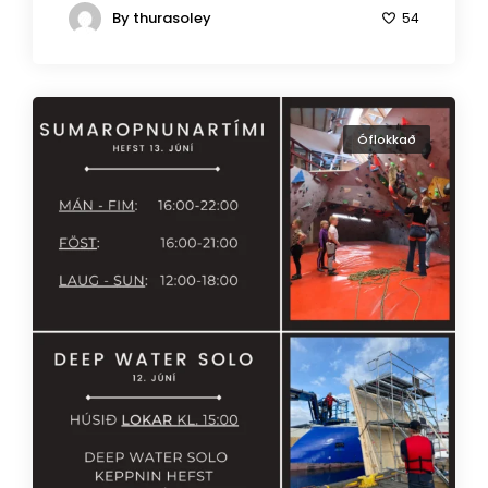
By
thurasoley
54
Óflokkað