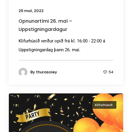
25 maí, 2022
Opnunartími 26. maí –
Uppstigningardagur
Klifurhúsið verður opið frá kl. 16:00 - 22:00 á
Uppstigningardag þann 26. maí.
By
thurasoley
54
Klifurhúsið