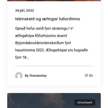
26 júlí, 2022
Námskeið og æfingar fullorðinna
Opnað hefur verið fyrir skráningu í V-
æfingahópa Klifurhússins ásamt
Byrjendabouldersnámskeiðum fyrir
haustönnina 2022. Æfingarhópar eru hugsaðir
fyrir 18...
By
thurasoley
63
Klifurhúsið