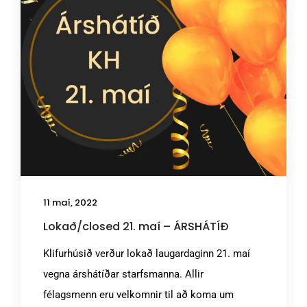
11 maí, 2022
Lokað/closed 21. maí – ÁRSHÁTÍÐ
Klifurhúsið verður lokað laugardaginn 21. maí
vegna árshátíðar starfsmanna. Allir
félagsmenn eru velkomnir til að koma um