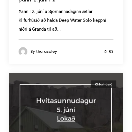
Þann 12. júní á Sjómannadaginn ætlar
Klifurhúsið að halda Deep Water Solo keppni
niðri á Granda til að...
By
thurasoley
63
Klifurhúsið