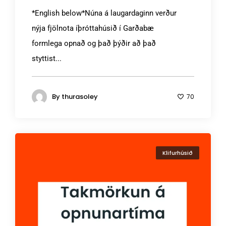
*English below*Núna á laugardaginn verður
nýja fjölnota íþróttahúsið í Garðabæ
formlega opnað og það þýðir að það
styttist...
By
thurasoley
70
Klifurhúsið