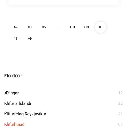
01
02
…
08
09
10
11
Flokkar
Æfingar
12
Klifur á Íslandi
22
Klifurfélag Reykjavíkur
41
Klifurhúsið
106