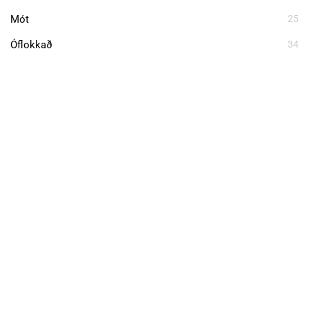
Mót
25
Óflokkað
34