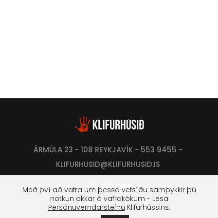
ÁRMÚLA 23 - 108 REYKJAVÍK - 553 9455 -
KLIFURHUSID@KLIFURHUSID.IS
Með því að vafra um þessa vefsíðu samþykkir þú
notkun okkar á vafrakökum - Lesa
Persónuverndarstefnu
Klifurhússins.