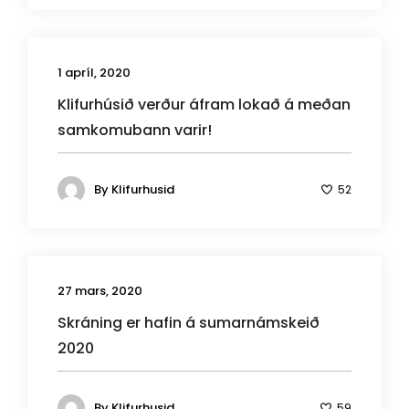
1 apríl, 2020
Klifurhúsið verður áfram lokað á meðan
samkomubann varir!
By
Klifurhusid
52
27 mars, 2020
Skráning er hafin á sumarnámskeið
2020
By
Klifurhusid
59